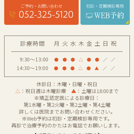
初診・定期検診専用
ご予約・お問い合わせ
052-325-5120
WEB予約
診療時間
月
火
水
木
金
土
日
祝
9:30～13:00
●
●
●
△
●
●
／
／
14:30～19:00
●
●
●
△
●
▲
／
／
休診日：木曜・日曜・祝日
△
：祝日週は木曜診療
▲
：土曜は18:00まで
※矯正認定医による診療日：
第1水曜・第2火曜・第2土曜・第4土曜
詳しくは医院までお問い合わせください。
※Web予約は初診・定期検診専用です。
再診で治療予約のかたはお電話でお願いします。