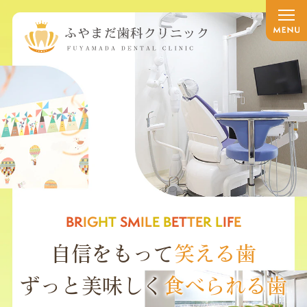
WE
PR
OM
IS
E T
O S
ER
VE
YO
U B
ET
TE
R
BR
IG
HT
SM
IL
E B
ET
TE
R L
IF
E
地域の皆さんに寄り添う
自信をもって
笑える歯
「家族の主治医」
ずっと美味しく
食べられる歯