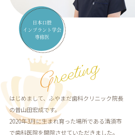
日本口腔
インプラント学会
専修医
g
G
r
e
e
t
i
n
はじめまして、ふやまだ歯科クリニック院長
の普山田宏成です。
2020年3月に生まれ育った場所である清須市
で歯科医院を開院させていただきました。