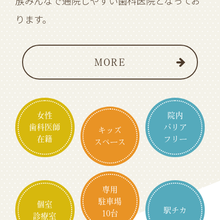
族みんなで通院しやすい歯科医院となってお
ります。
MORE
女性
院内
歯科医師
バリア
キッズ
在籍
フリー
スペース
専用
駐車場
個室
駅チカ
10台
診療室