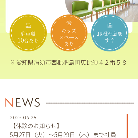
を目指しています
キッズ
駐車場
JR枇杷島駅
スペース
10
すぐ
台あり
あり
愛知県清須市西枇杷島町恵比須４２番５８
NEWS
2025.05.26
【休診のお知らせ】
5月27日（火）～5月29日（木）まで社員