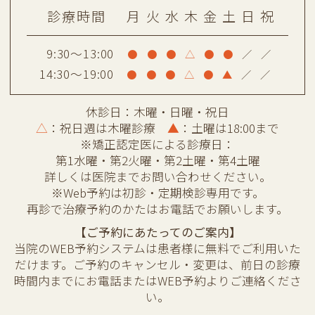
診療時間
月
火
水
木
金
土
日
祝
願いいたします。
2024.03.07
9:30～13:00
【矯正の認定医による診療日について】
●
●
●
△
●
●
／
／
14:30～19:00
矯正認定医による診療日が増えました。
●
●
●
△
●
▲
／
／
第2火曜・第2土曜・第4土曜
休診日：木曜・日曜・祝日
↓
△
：祝日週は木曜診療
▲
：土曜は18:00まで
第1水曜・第2火曜・第2土曜・第4土曜
※矯正認定医による診療日：
2023.12.27
第1水曜・第2火曜・第2土曜・第4土曜
【年末年始休診のお知らせ】
詳しくは医院までお問い合わせください。
※Web予約は初診・定期検診専用です。
12月29日（金）〜1月3日（水）までお休
再診で治療予約のかたはお電話でお願いします。
みいただきます。
【ご予約にあたってのご案内】
1月4日（木）から通常通り診療いたしま
当院のWEB予約システムは患者様に無料でご利用いた
す。
だけます。ご予約のキャンセル・変更は、前日の診療
よろしくお願いします。
時間内までにお電話またはWEB予約よりご連絡くださ
い。