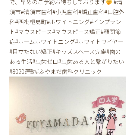
で、早めのご予約お待ちしております
#清
須市#清須市歯科#小児歯科#矯正歯科#口腔外
科#西枇杷島町#ホワイトニング#インプラン
ト#マウスピース#マウスピース矯正#顎関節
症#ホームホワイトニング#ホワイトワイヤー
#目立たない矯正#キッズスペース完備#歯の
ある生活#虫歯ゼロ#虫歯ある人と繋がりたい
#8020運動#ふやまだ歯科クリニック