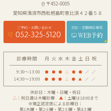
〒452-0005
愛知県清須市西枇杷島町恵比須４２番５８
初診・定期検診専用
ご予約・お問い合わせ
052-325-5120
WEB予約
診療時間
月
火
水
木
金
土
日
祝
9:30～13:00
●
●
●
△
●
●
／
／
14:30～19:00
●
●
●
△
●
▲
／
／
休診日：木曜・日曜・祝日
△
：祝日週は木曜診療
▲
：土曜は18:00まで
※矯正認定医による診療日：
第1水曜・第2火曜・第2土曜・第4土曜