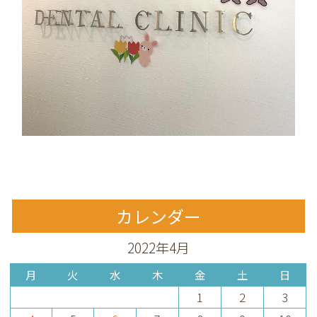
カレンダー
2022年4月
月
火
水
木
金
土
日
1
2
3